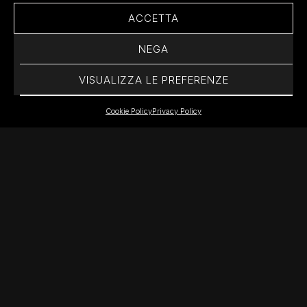
ACCETTA
NEGA
VISUALIZZA LE PREFERENZE
Cookie Policy
Privacy Policy
NEXT PROJECT
SAUDI BRITISH
BANK