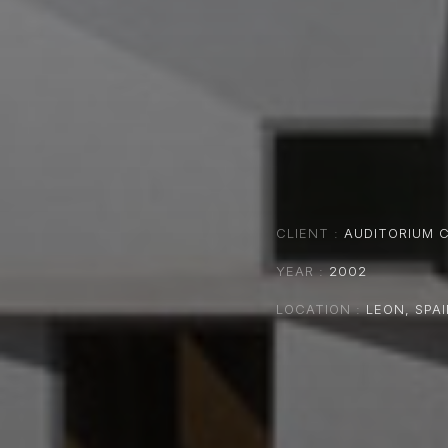
CLIENT
AUDITORIUM 
YEAR
2002
LOCATION
LEON, SPA