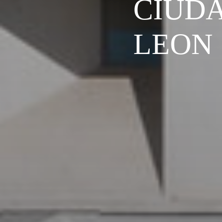
CIUD
LEON